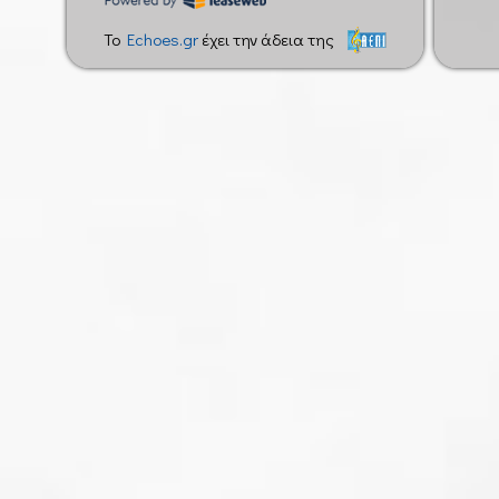
To
Echoes.gr
έχει την άδεια της