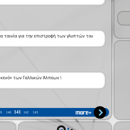
α ταινία για την επιστροφή των γλυπτών του
 κενό» των Γαλλικών Άλπεων !
141
39
140
142
143