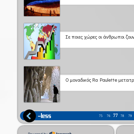
Σε ποιες χώρες οι άνθρωποι ζου
Ο μοναδικός Ra Paulette μετατρ
77
75
76
78
79