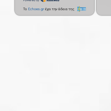
To
Echoes.gr
έχει την άδεια της