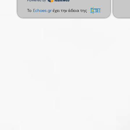
To
Echoes.gr
έχει την άδεια της