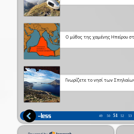
Ο μύθος της χαμένης Ηπείρου στ
Γνωρίζετε το νησί των Σπηλαίω
51
49
50
52
53