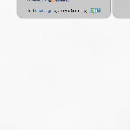
To
Echoes.gr
έχει την άδεια της