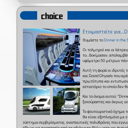
choice
Ετοιμαστείτε για...D
Θυμάστε το
Dinner in the 
Οι τολμηροί και οι λάτρε
το...δοκίμασαν, απολαμβά
υψόμετρο 50 μέτρων πάν
Αυτή τη φορά οι ιδρυτές το
και David Ghysels που αρ
πρωτότυπα και εντυπωσια
εστιατόριο το οποίο δεν θ
Και το όνομα αυτού; "Dinne
ξεκούραστες και άκρως γε
Το φουτουριστικό όχημα τ
θα είναι εξοπλισμένο με 
σύστημα σερβιρίσματος, αναπαυτικές πολυθρόνες που εγγ
τζάμια για προστασία από τα αδιάκριτα βλέμματα και φυσικ