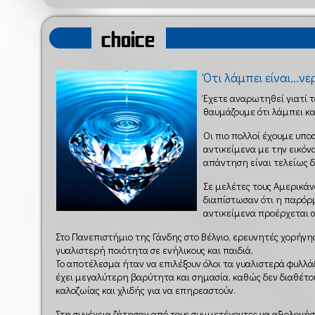
choice
Ότι λάμπει είναι...νε
Έχετε αναρωτηθεί γιατί τ
θαυμάζουμε ότι λάμπει και
Οι πιο πολλοί έχουμε υπο
αντικείμενα με την εικόνα
απάντηση είναι τελείως 
Σε μελέτες τους Αμερικάν
διαπίστωσαν ότι η παρόρ
αντικείμενα προέρχεται α
Στο Πανεπιστήμιο της Γάνδης στο Βέλγιο, ερευνητές χορήγη
γυαλιστερή ποιότητα σε ενήλικους και παιδιά.
Το αποτέλεσμα ήταν να επιλέξουν όλοι τα γυαλιστερά φυλλά
έχει μεγαλύτερη βαρύτητα και σημασία, καθώς δεν διαθέτο
καλοζωίας και χλιδής για να επηρεαστούν.
Στη συνέχεια ζήτησαν από τους συμμετέχοντες να αξιολογή