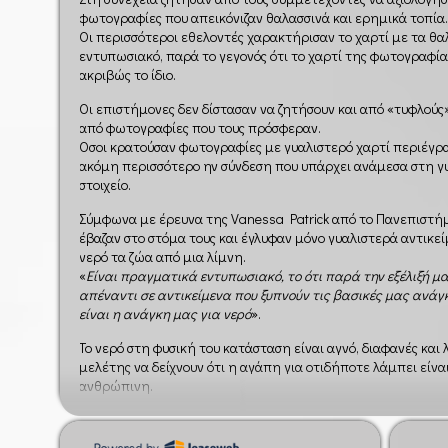
φωτογραφίες που απεικόνιζαν θαλασσινά και ερημικά τοπία
Οι περισσότεροι εθελοντές χαρακτήρισαν το χαρτί με τα θα
εντυπωσιακό, παρά το γεγονός ότι το χαρτί της φωτογραφία
ακριβώς το ίδιο.
Οι επιστήμονες δεν δίστασαν να ζητήσουν και από «τυφλούς
από φωτογραφίες που τους πρόσφεραν.
Όσοι κρατούσαν φωτογραφίες με γυαλιστερό χαρτί περιέγρα
ακόμη περισσότερο ην σύνδεση που υπάρχει ανάμεσα στη γυ
στοιχείο.
Σύμφωνα με έρευνα της Vanessa Patrick από το Πανεπιστήμ
έβαζαν στο στόμα τους και έγλυφαν μόνο γυαλιστερά αντικεί
νερό τα ζώα από μια λίμνη.
«
Είναι πραγματικά εντυπωσιακό, το ότι παρά την εξέλιξή μας
απέναντι σε αντικείμενα που ξυπνούν τις βασικές μας ανάγ
είναι η ανάγκη μας για νερό
».
Το νερό στη φυσική του κατάσταση είναι αγνό, διαφανές κα
μελέτης να δείχνουν ότι η αγάπη για οτιδήποτε λάμπει είνα
ανθρώπινη.