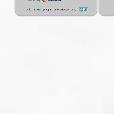
To
Echoes.gr
έχει την άδεια της