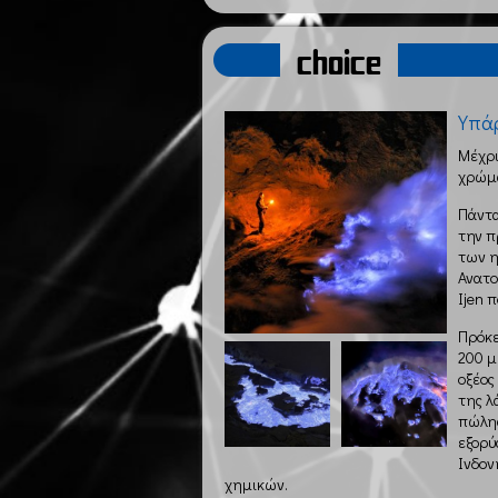
choice
Υπάρ
Μέχρι
χρώμα
Πάντα
την π
των η
Ανατο
Ijen 
Πρόκε
200 μ
οξέος
της λ
πώλησ
εξορύ
Ινδον
χημικών.