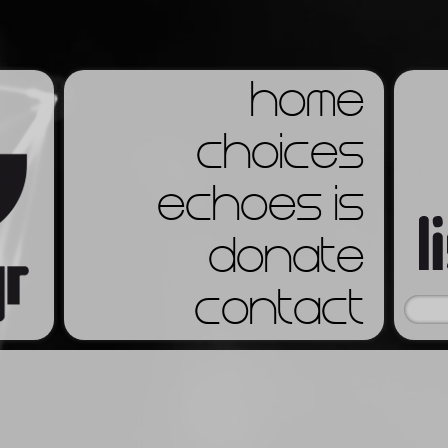
home
choices
echoes is
donate
contact