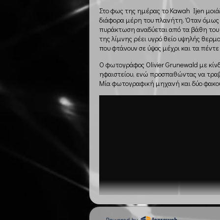
Στο φως της ημέρας το Kawah Ijen μοιά
διάφορα μέρη του πλανήτη. Όταν όμως π
πυράκτωση αναδύεται από τα βάθη του 
της λίμνης ρέει υγρό θείο υψηλής θερμ
που φτάνουν σε ύψος μέχρι και τα πέντε
Ο φωτογράφος Olivier Grunewald με κίν
ηφαιστείου, ενώ προσπαθώντας να τραβή
Μία φωτογραφική μηχανή και δύο φακούς