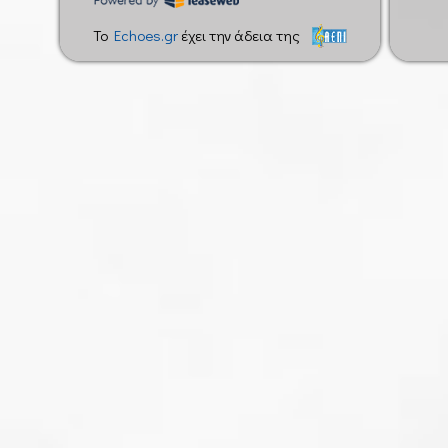
To
Echoes.gr
έχει την άδεια της