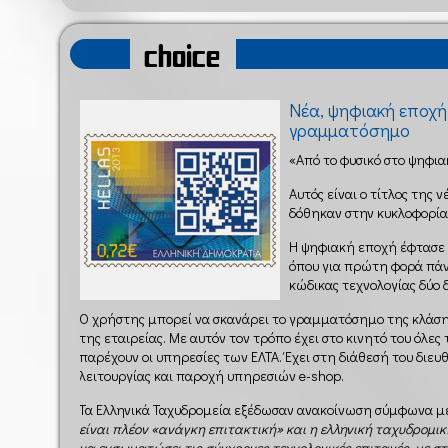
choice
Νέα, ψηφιακή εποχή 
γραμματόσημο
«Από το φυσικό στο ψηφια
Αυτός είναι ο τίτλος της
δόθηκαν στην κυκλοφορία
Η ψηφιακή εποχή έφτασε 
όπου για πρώτη φορά πάν
κώδικας τεχνολογίας δύο 
Ο χρήστης μπορεί να σκανάρει το γραμματόσημο της κλάσης 
της εταιρείας. Με αυτόν τον τρόπο έχει στο κινητό του όλες
παρέχουν οι υπηρεσίες των ΕΛΤΑ. Έχει στη διάθεσή του διε
λειτουργίας και παροχή υπηρεσιών e-shop.
Τα Ελληνικά Ταχυδρομεία εξέδωσαν ανακοίνωση σύμφωνα με
είναι πλέον «ανάγκη επιτακτική» και η ελληνική ταχυδρομι
να ενσωματώσει τις σύγχρονες τεχνολογικές επιταγές, με στ