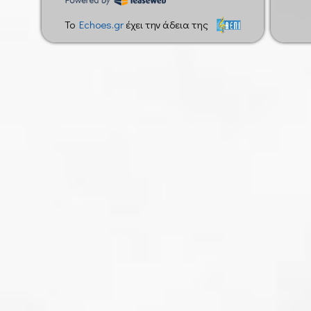
To
Echoes.gr
έχει την άδεια της