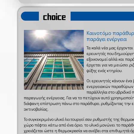
choice
Καινοτόμο παράθυρο
παράγει ενέργεια
Τα καλά νέα μας έρχονται 
ερευνητές που δημιούργη
εξοικονομεί αλλά και παρ
έρχεται για να μειώσει ρι
ψύξης ενός κτηρίου.
Οι ερευνητές κάνουν έν
ενεργειακών παραθύρων 
παράλληλα στο υβριδικό 
παραγωγής ενέργειας. Για να το πετύχουν αυτό χρησιμοποίη
διάφανη επίστρωση πάνω στο παράθυρο, ρυθμίζοντας την 
ακτινοβολίας.
Το συγκεκριμένο υλικό λειτουργεί σαν ρυθμιστής της θερμο
χώρο πέφτει κάτω από ένα όριο, το υλικό μονώνει το παρά
χρειάζεται ώστε η θερμοκρασία να ανέβει στα επιθυμητά όρ