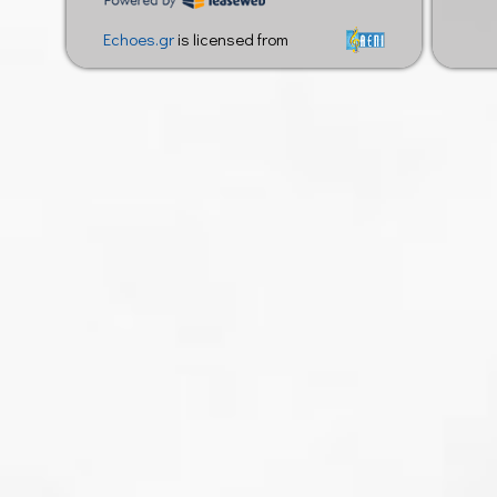
Echoes.gr
is licensed from