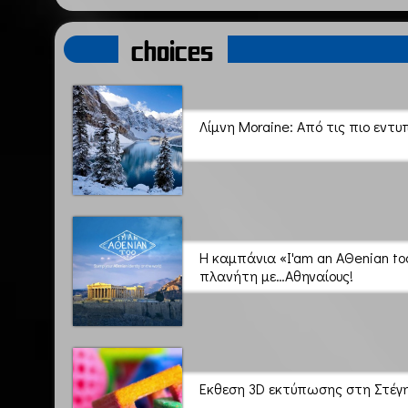
choices
Λίμνη Moraine: Από τις πιο εντ
Η καμπάνια «I'am an AΘenian too
πλανήτη με…Αθηναίους!
Εκθεση 3D εκτύπωσης στη Στέγ