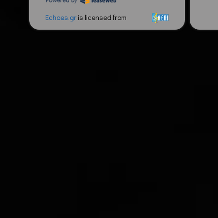
Echoes.gr
is licensed from