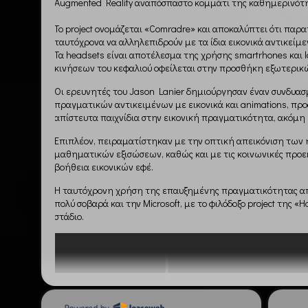
Augmented Reality αναπόσπαστο κομμάτι της καθημερινότ
Το project ονομάζεται «Comradre» και αποκαλύπτει ότι πα
ταυτόχρονα να αλληλεπιδρούν με τα ίδια εικονικά αντικείμε
Τα headsets είναι αποτέλεσμα της χρήσης smartrhones και
κινήσεων του κεφαλιού οφείλεται στην προσθήκη εξωτερι
Οι ερευνητές του Jason Lanier δημιούργησαν έναν συνδυα
πραγματικών αντικειμένων με εικονικά και animations, πρ
απίστευτα παιχνίδια στην εικονική πραγματικότητα, ακόμη 
Επιπλέον, πειραματίστηκαν με την οπτική απεικόνιση των
μαθηματικών εξισώσεων, καθώς και με τις κοινωνικές προεκ
βοήθεια εικονικών εφέ.
H ταυτόχρονη χρήση της επαυξημένης πραγματικότητας α
πολύ σοβαρά και την Microsoft, με το φιλόδοξο project της «
στάδιο.