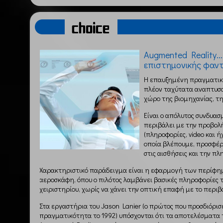
choice
Augmented Reality...
επιστημονικής φαντ
Η επαυξημένη πραγματικό
πλέον ταχύτατα αναπτυσ
χώρο της βιομηχανίας, τη
Είναι ο απόλυτος συνδυασ
περιβάλει με την προβολ
(πληροφορίες, video και 
οποία βλέπουμε, προσφέ
στις αισθήσεις και την π
Χαρακτηριστικό παράδειγμα είναι η εφαρμογή των περίφη
αεροσκάφη, όπου ο πιλότος λαμβάνει βασικές πληροφορίες 
χειριστηρίου, χωρίς να χάνει την οπτική επαφή με το περιβ
Στα εργαστήρια του Jason Lanier (ο πρώτος που προσδιόρισ
πραγματικότητα το 1992) υπόσχονται ότι τα αποτελέσματα 