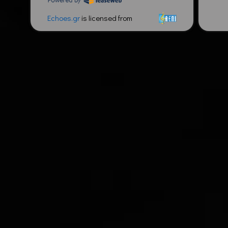
Echoes.gr
is licensed from