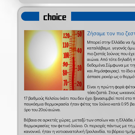
choice
Ζήσαμε τον πιο ζεσ
Μπορεί στην Ελλάδα να ή
καταλάβαμε, γεγονός όμως
πιο ζεστός Ιούνιος που έχ
αιώνα. Από τότε δηλαδή 
δεδομένα.Σύμφωνα με τη
και Ατμόσφαιρας), το ίδιο
έσπασε ρεκόρ ως ο θερμό
Είναι η πρώτη φορά φέτο
τόσο ζεστά. Στους ωκεανο
17 βαθμούς Κελσίου (κάτι που δεν έχει ξανασυμβεί ποτέ στο
παγκόσμια θερμοκρασία ήταν φέτος τον Ιούνιο κατά 0,95 β
όρο του 20ού αιώνα.
Βέβαια σε αρκετές χώρες, μεταξύ των οποίων και η Ελλάδα,
θερμοκρασίες τον φετινό Ιούνιο. Οι περιοχές πάντως με τη
κανονικό, ήταν η νοτιοανατολική Γροιλανδία, το βόρειο τμ