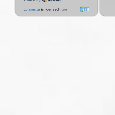
Echoes.gr
is licensed from