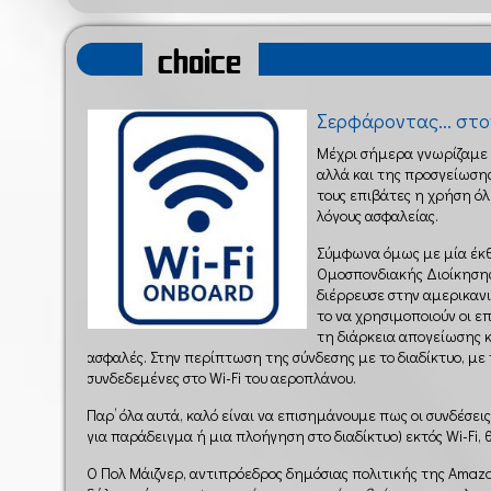
choice
Σερφάροντας... στο
Μέχρι σήμερα γνωρίζαμε 
αλλά και της προσγείωση
τους επιβάτες η χρήση ό
λόγους ασφαλείας.
Σύμφωνα όμως με μία έκθ
Ομοσπονδιακής Διοίκησης
διέρρευσε στην αμερικανι
το να χρησιμοποιούν οι ε
τη διάρκεια απογείωσης 
ασφαλές. Στην περίπτωση της σύνδεσης με το διαδίκτυο, με 
συνδεδεμένες στο Wi-Fi του αεροπλάνου.
Παρ’ όλα αυτά, καλό είναι να επισημάνουμε πως οι συνδέσε
για παράδειγμα ή μια πλοήγηση στο διαδίκτυο) εκτός Wi-Fi,
Ο Πολ Μάιζνερ, αντιπρόεδρος δημόσιας πολιτικής της Amazo