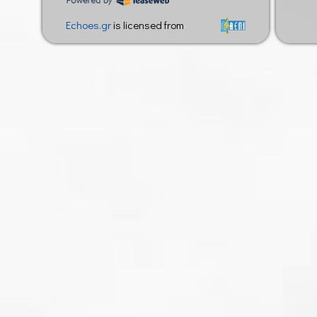
Echoes.gr
is licensed from