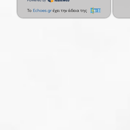
To
Echoes.gr
έχει την άδεια της