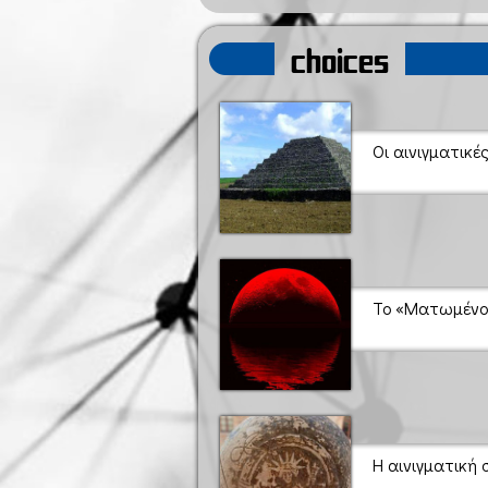
choices
Οι αινιγματικέ
Το «Ματωμένο 
Η αινιγματική 