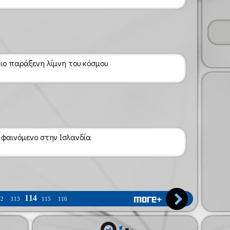
ιο παράξενη λίμνη του κόσμου
 φαινόμενο στην Ισλανδία
114
12
113
115
116