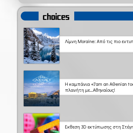
choices
Λίμνη Moraine: Από τις πιο εντ
Η καμπάνια «I'am an AΘenian too
πλανήτη με…Αθηναίους!
Εκθεση 3D εκτύπωσης στη Στέγ