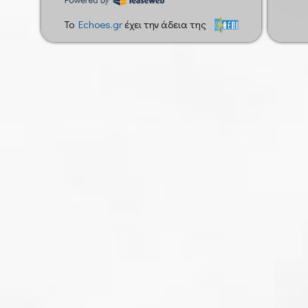
To
Echoes.gr
έχει την άδεια της