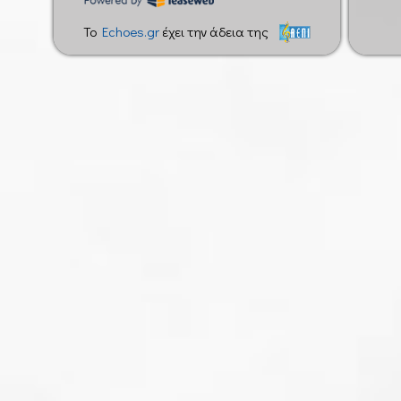
To
Echoes.gr
έχει την άδεια της