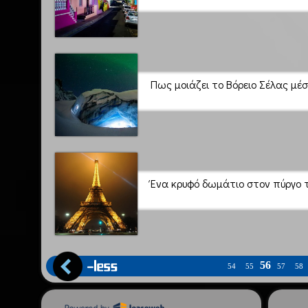
Πως μοιάζει το Βόρειο Σέλας μέ
Ένα κρυφό δωμάτιο στον πύργο τ
56
54
55
57
58