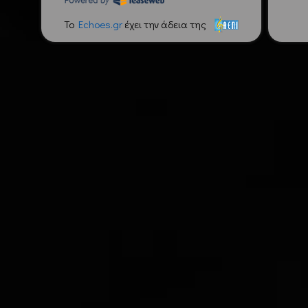
To
Echoes.gr
έχει την άδεια της