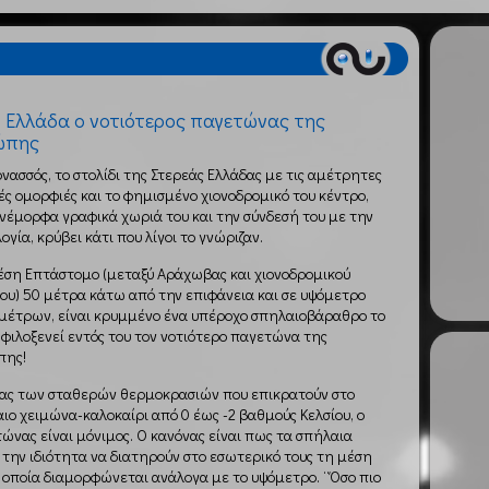
 Ελλάδα ο νοτιότερος παγετώνας της
ώπης
νασσός, το στολίδι της Στερεάς Ελλάδας με τις αμέτρητες
ές ομορφιές και το φημισμένο χιονοδρομικό του κέντρο,
νέμορφα γραφικά χωριά του και την σύνδεσή του με την
ογία, κρύβει κάτι που λίγοι το γνώριζαν.
έση Επτάστομο (μεταξύ Αράχωβας και χιονοδρομικού
ου) 50 μέτρα κάτω από την επιφάνεια και σε υψόμετρο
 μέτρων, είναι κρυμμένο ένα υπέροχο σπηλαιοβάραθρο το
 φιλοξενεί εντός του τον νοτιότερο παγετώνα της
πης!
ίας των σταθερών θερμοκρασιών που επικρατούν στο
ιο χειμώνα-καλοκαίρι από 0 έως -2 βαθμούς Κελσίου, ο
ώνας είναι μόνιμος. Ο κανόνας είναι πως τα σπήλαια
 την ιδιότητα να διατηρούν στο εσωτερικό τους τη μέση
η οποία διαμορφώνεται ανάλογα με το υψόμετρο. ¨Όσο πιο