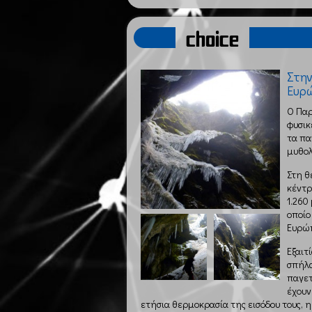
choice
Στην
Ευρ
Ο Παρ
φυσικ
τα πα
μυθολ
Στη θ
κέντρ
1.260
οποίο
Ευρώ
Εξαιτ
σπήλα
παγετ
έχουν
ετήσια θερμοκρασία της εισόδου τους, 