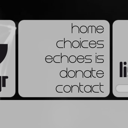
home
choices
echoes is
donate
contact