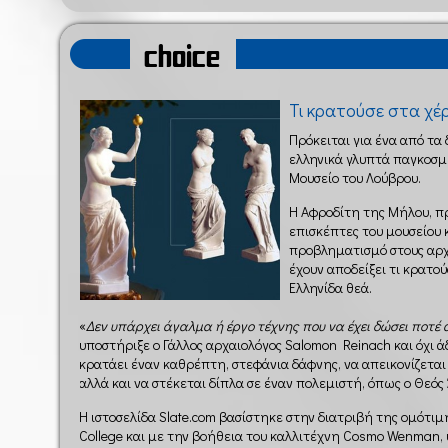
choice
Τι κρατούσε στα χέρ
Πρόκειται για ένα από τ
ελληνικά γλυπτά παγκοσμ
Μουσείο του Λούβρου.
Η Αφροδίτη της Μήλου, π
επισκέπτες του μουσείου 
προβληματισμό στους αρχ
έχουν αποδείξει τι κρατο
Ελληνίδα θεά.
«
Δεν υπάρχει άγαλμα ή έργο τέχνης που να έχει δώσει ποτέ
υποστήριξε ο Γάλλος αρχαιολόγος Salomon Reinach και όχι ά
κρατάει έναν καθρέπτη, στεφάνια δάφνης, να απεικονίζετα
αλλά και να στέκεται δίπλα σε έναν πολεμιστή, όπως ο Θεός
Η ιστοσελίδα Slate.com βασίστηκε στην διατριβή της ομότιμ
College και με την βοήθεια του καλλιτέχνη Cosmo Wenman, 