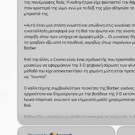
της πανέμορφης θεάς. Η καθηγήτρια είχε φανταστεί την Αφ
στον αριστερό της ώμο, ενώ με το δεξί της χέρι οδηγούσε τ
μπροστά της.
«
Αυτή ήταν μια στάση γνωστή και επώδυνη στις γυναίκες π
η κατάλληλη μεταφορά για τη θεά του έρωτα και της αναπα
ύπαρξη, όπου πριν υπήρχε σε άμορφη μάζα ... Οι γυναίκες δ
το τραβούν έξω από το πουθενά, ακριβώς όπως παράγουν 
Barber.
Από την άλλη, ο Cosmo είναι ένας σχεδιαστής που προσπαθε
μουσείων να εφαρμόσουν την 3-D ψηφιακή σάρωση των γλυ
μέθοδό του είχε αποκαταστήσει τη χαμένη μύτη στην προτ
ως "Ινωπού".
Ο καλλιτέχνης συμβουλεύτηκε το σκίτσο της Barber, εικόνε
αρχαιότητα και δημιούργησε με την βοήθεια της 3-D εκτύπω
λευκό πλαστικό, ενώ αντί για νήμα από μαλλί χρησιμοποίησε
θεά.
Βέβαια δεν μπορούμε με απόλυτη σιγουριά να πούμε ότι η Α
αποτέλεσμα είναι σίγουρα εντυπωσιακό!