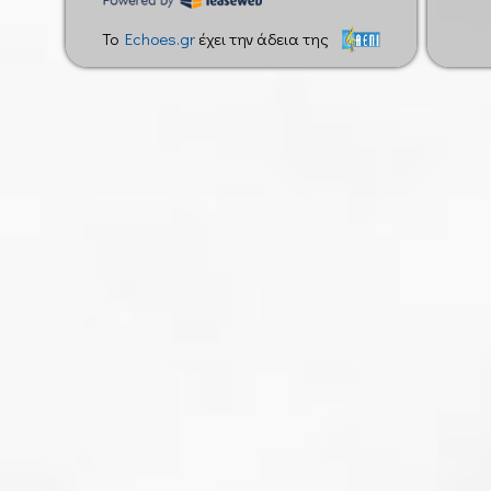
To
Echoes.gr
έχει την άδεια της