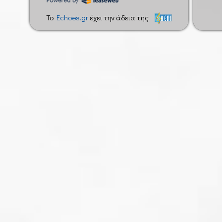
To
Echoes.gr
έχει την άδεια της