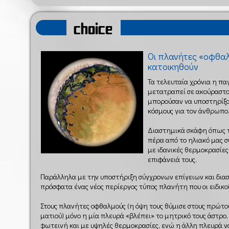
choice
Οι πλανήτες «οφθα
κατοικηθούν
Τα τελευταία χρόνια η πα
μετατραπεί σε ακούραστο
μπορούσαν να υποστηρίξο
κόσμους για τον άνθρωπο
Διαστημικά σκάφη όπως τ
πέρα από το ηλιακό μας σ
με ιδανικές θερμοκρασίες
επιφάνειά τους.
Παράλληλα με την υποστήριξη σύγχρονων επίγειων και δια
πρόσφατα ένας νέος περίεργος τύπος πλανήτη που οι ειδικ
Στους πλανήτες οφθαλμούς (η όψη τους θύμισε στους πρώτο
ματιού) μόνο η μία πλευρά «βλέπει» το μητρικό τους άστρο
φωτεινή και με υψηλές θερμοκρασίες, ενώ η άλλη πλευρά να