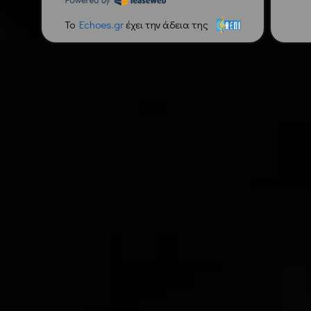
To
Echoes.gr
έχει την άδεια της