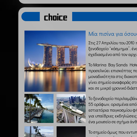
choice
Μία πισίνα για όσου
Στις 27 Απριλίου του 201
ξενοδοχείο “κόσμημα”, έν
σχεδιασμένο από τον αρχι
Το Marina Bay Sands Hotel
προσελκύει επισκέπτες πο
μοναδικότητα στις διακοπ
γίνει σημείο αναφοράς στ
και σε μικρό χρονικό διάσ
Το ξενοδοχείο περιλαμβάν
55 ορόφων, ορισμένα από
εστιατόρια παγκοσμίου φ
για υπαίθριες εκδηλώσεις,
ένα μουσείο σε σχήμα άνθ
Το σημείο όμως που εντυπ