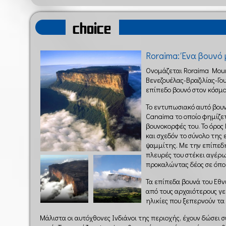
choice
Roraima: Ένα βουνό 
Ονομάζεται Roraima Moun
Βενεζουέλας-Βραζιλίας-Γου
επίπεδο βουνό στον κόσμο
Το εντυπωσιακό αυτό βουν
Canaima το οποίο φημίζετ
βουνοκορφές του. Το όρος
και σχεδόν το σύνολο της 
ψαμμίτης. Με την επίπεδη
πλευρές του στέκει αγέρ
προκαλώντας δέος σε όποι
Τα επίπεδα βουνά του Εθ
από τους αρχαιότερους γ
ηλικίες που ξεπερνούν τα
Μάλιστα οι αυτόχθονες Ινδιάνοι της περιοχής, έχουν δώσει