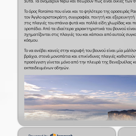
αυτά. Τα ονομάζουν tepui και θεωρούν πως είναι οικίες των 
Το όρος Roraima που είναι και το ψηλότερο της οροσειράς 
τον Άγγλο αριστοκράτη, συγγραφέα, ποιητή και εξερευνητή Si
στις πλαγιές του σπάνια φυτά και πολλά είδη χλωρίδας και 
οροπέδιο. Από τα ιδιαίτερα χαρακτηριστικά του βουνού είνα
σχηματίζονται στις πλαγιές του και κάποιοι από αυτούς συγ
κόσμου.
Το να ανέβει κανείς στην κορυφή του βουνού είναι μία μάλ
βράχια, στενά μονοπάτια και επικίνδυνες πλαγιές καθιστού
προσέγγιση γίνεται μόνο από την πλευρά της Βενεζουέλας κ
εκπαιδευμένων οδηγών.