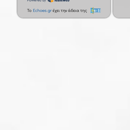
To
Echoes.gr
έχει την άδεια της
Το Roraima, σχεδόν όλες τις εποχές του χρόνου, καλύπτεται
μοιάζει περισσότερο εξωπραγματικό. Σίγουρα πρόκειται για
τα πιο όμορφα μέρη του κόσμου!