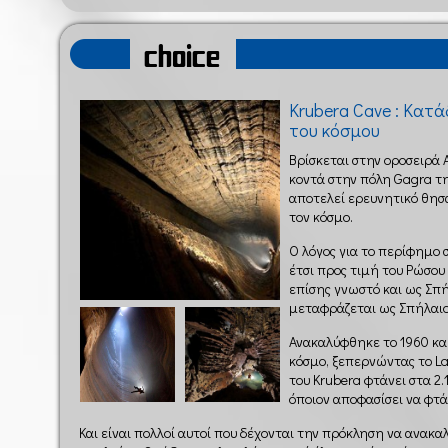
choice
Krubera Cave : Κατ
του κόσμου
Βρίσκεται στην οροσειρά 
κοντά στην πόλη Gagra τη
αποτελεί ερευνητικό θησ
τον κόσμο.
Ο λόγος για το περίφημο 
έτσι προς τιμή του Ρώσου
επίσης γνωστό και ως Σπ
μεταφράζεται ως Σπήλαιο
Ανακαλύφθηκε το 1960 κα
κόσμο, ξεπερνώντας το La
του Krubera φτάνει στα 2
όποιον αποφασίσει να φτά
Και είναι πολλοί αυτοί που δέχονται την πρόκληση να ανακα