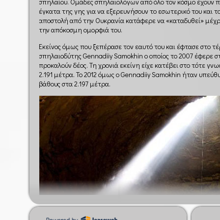
σπηλαίου. Ομάδες σπηλαιολόγων από όλο τον κόσμο έχουν 
έγκατα της γης για να εξερευνήσουν το εσωτερικό του και 
αποστολή από την Ουκρανία κατάφερε να «καταδυθεί» μέχρι
την απόκοσμη ομορφιά του.
Εκείνος όμως που ξεπέρασε τον εαυτό του και έφτασε στο τέ
σπηλαιοδύτης Gennadiiy Samokhin ο οποίος το 2007 έφερε σ
προκαλούν δέος. Τη χρονιά εκείνη είχε κατέβει στο τότε γν
2.191 μέτρα. Το 2012 όμως ο Gennadiiy Samokhin ήταν υπεύθυ
βάθους στα 2.197 μέτρα.