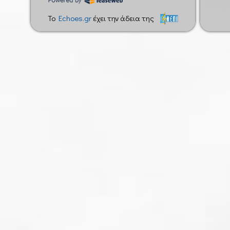
To
Echoes.gr
έχει την άδεια της