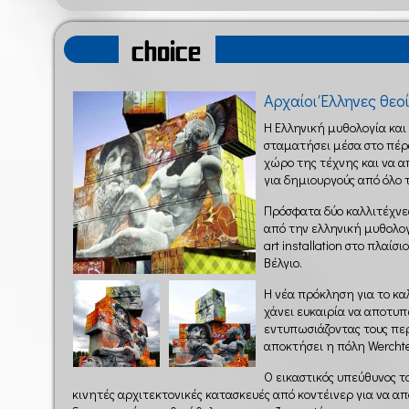
choice
Αρχαίοι Έλληνες θεο
Η Ελληνική μυθολογία και 
σταματήσει μέσα στο πέ
χώρο της τέχνης και να 
για δημιουργούς από όλο 
Πρόσφατα δύο καλλιτέχνες
από την ελληνική μυθολο
art installation στο πλαίσι
Βέλγιο.
Η νέα πρόκληση για το καλ
χάνει ευκαιρία να αποτυπ
εντυπωσιάζοντας τους πε
αποκτήσει η πόλη Werchte
Ο εικαστικός υπεύθυνος του
κινητές αρχιτεκτονικές κατασκευές από κοντέινερ για να α