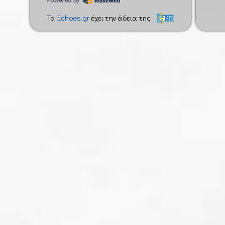
To
Echoes.gr
έχει την άδεια της