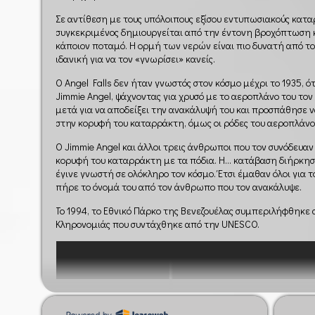
Σε αντίθεση με τους υπόλοιπους εξίσου εντυπωσιακούς κατα
συγκεκριμένος δημιουργείται από την έντονη βροχόπτωση κ
κάποιον ποταμό. Η ορμή των νερών είναι πιο δυνατή από το
ιδανική για να τον «γνωρίσει» κανείς.
Ο Angel Falls δεν ήταν γνωστός στον κόσμο μέχρι το 1935, 
Jimmie Angel, ψάχνοντας για χρυσό με το αεροπλάνο του το
μετά για να αποδείξει την ανακάλυψή του και προσπάθησε 
στην κορυφή του καταρράκτη, όμως οι ρόδες του αεροπλάνο
Ο Jimmie Angel και άλλοι τρεις άνθρωποι που τον συνόδευα
κορυφή του καταρράκτη με τα πόδια. Η… κατάβαση διήρκησε
έγινε γνωστή σε ολόκληρο τον κόσμο. Έτσι έμαθαν όλοι για
πήρε το όνομά του από τον άνθρωπο που τον ανακάλυψε.
Το 1994, το Εθνικό Πάρκο της Βενεζουέλας συμπεριλήφθηκε
Κληρονομιάς που συντάχθηκε από την UNESCO.