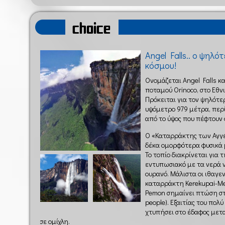
choice
Angel Falls.. ο ψηλ
κόσμου!
Ονομάζεται Angel Falls κα
ποταμού Orinoco, στο Εθν
Πρόκειται για τον ψηλότε
υψόμετρο 979 μέτρα, περ
από το ύψος που πέφτουν 
Ο «Καταρράκτης των Αγγέ
δέκα ομορφότερα φυσικά μ
Το τοπίο διακρίνεται για 
εντυπωσιακό με τα νερά ν
ουρανό. Μάλιστα οι ιθαγε
καταρράκτη Kerekupai-Me
Pemon σημαίνει πτώση σ
people). Εξαιτίας του πολ
χτυπήσει στο έδαφος μετ
σε ομίχλη.