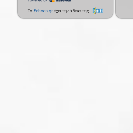
To
Echoes.gr
έχει την άδεια της