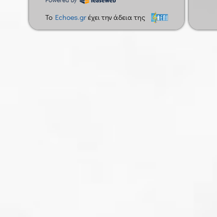
To
Echoes.gr
έχει την άδεια της