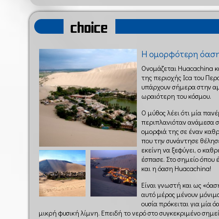
choice
Η ομορφότερη όαση 
Ονομάζεται Huacachina κ
της περιοχής Ica του Περο
υπάρχουν σήμερα στην αμ
ωραιότερη του κόσμου.
Ο μύθος λέει ότι μία παν
περιπλανιόταν ανάμεσα σ
ομορφιά της σε έναν καθρ
που την συνάντησε θέλησ
εκείνη να ξεφύγει, ο καθ
έσπασε. Στο σημείο όπου
και η όαση Huacachina!
Είναι γνωστή και ως «όα
αυτό μέρος μένουν μόνιμα
ουσία πρόκειται για μία 
μικρή φυσική λίμνη. Επειδή το νερό στο συγκεκριμένο σημεί