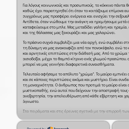
Για λόγους κοινωνικούς και προσωπικούς, το κόκκινο πάντα 
καθώς έχει παρατηρηθεί ότι όταν το κοιτάζουμε επίμονα αυ
συγχρόνως μας προσφέρει ενέργεια και ενισχύει την σεξουα
Αντίθετα, όταν νιώθουμε την ανάγκη να ηρεμήσουμε μετά 
καταφεύγουμε στο μπλε. Μας μεταδίδει γαλήνη και ηρεμία,
και της θάλασσας μας ξεκουράζει και μας χαλαρώνει.
Το πράσινο συχνά συμβολίζει μια νέα αρχή, ενώ συμβάλει στ
τη δύναμη να μας ανακουφίζει από τον πονοκέφαλο, ενώ το κ
και αρνητικές επιπτώσεις στην διάθεσή μας. Από το χρώμα τ
αισιοδοξία, μέχρι το θαμπό κίτρινο ενός χλωμού προσώπου,
μπορεί να μας γεννήσει διαφορετικά συναισθήματα.
Τελευταίο αφήσαμε το απόλυτο "χρώμα". Το μαύρο εμπνέει 
και σε κάποιες περιπτώσεις ακόμα και μυστήριο. Είναι συνδ
τη μοναχικότητα. Ο άνθρωπος που προτιμά το μαύρο είναι 
μυστικοπαθής, ενώ αυτοί που δείχνουν την αποστροφή τους
ανεξαρτησία, την απελευθέρωση από κάθε εξάρτηση και χαρ
άγνωστο.
Στα πειράματα και στις έρευνες σχετικά με την επιρροή τω
άνθρωποι που περιβάλλονται συχνά από ζωηρά και φωτειν
φυσική κατάσταση και ψυχική ηρεμία από εκείνους που βι
μουντά χρώματα.