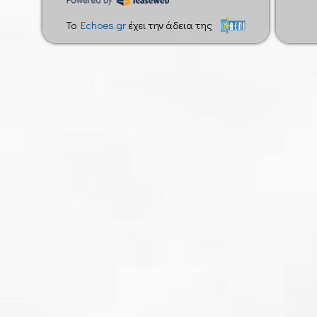
To
Echoes.gr
έχει την άδεια της