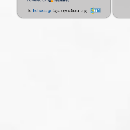
To
Echoes.gr
έχει την άδεια της