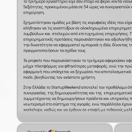
To τριήμερο εργαστήριο είχε σαν στόχο να φέρει κοντά νέο
δεξιότητες, προκειμένου μέσα σε 54 ώρες να συνεργαστούν 
επιχείρηση.
Σχηματίστηκαν ομάδες με βάση τις κορυφαίες ιδέες που είχ
κλήθηκαν να τις αναπτύξουν σε ολοκληρωμένα επιχειρηματ
συμβούλων και στελεχών από επιτυχημένες επιχειρήσεις. Τ
επιχειρηματικές προτάσεις παρουσιάστηκαν και αξιολογήθη
την δυνατότητα να εφαρμοστεί εμπορικά η ιδέα, δίνοντας τη
πραγματοποιήσουν τα σχέδια τους.
Τα projects που παρουσιάστηκαν το τριήμερο αφορούσαν ε
μέχρι πλατφόρμες για φθηνότερες μεταφορές, ενώ την πρώτ
εφαρμογή που υπόσχεται να ξεχωρίσει πιο αποτελεσματικά
mails, βοηθώντας τον εκάστοτε χρήστη.
Στην Ελλάδα το StartupWeekend αποτελεί τον προθάλαμο όπο
συνεργασίας, της δημιουργικότητας και της επιχειρηματικ
συμμετέχοντες να δημιουργήσουν προϊόντα και υπηρεσίες 
νεωτερισμό στο σύστημα της αγοράς, ενώ παράλληλα έχουν
workshops, καθώς και να έρθουν σε επαφή με πιθανούς μελλ
Το StartupWeekend αποτελεί την δημιουργική διαδικασία μ
επιχειρηματικές δραστηριότητες που βελτίωσαν τον Ελληνι