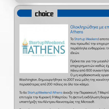
choice
Ολοκληρώθηκε με επ
Athens
To
Startup Weekend
αποτε
που προωθεί την επιχειρ
παράλληλα ενθαρρύνει τ
ιδεών.
Πρόκειται για την μεγαλ
επιχειρηματιών καθώς έχ
πάνω από 800 συναντήσει
Ο μη κερδοσκοπικός οργαν
Washington, δημιουργήθηκε το 2007 ενώ μέλη της κοινότη
περισσότερες από 200 πόλεις σε όλο τον κόσμο.
Το 6ο
StartupWeekend Athens
άνοιξε την Παρασκευή 7 Μαρτ
επιτυχία την Κυριακή 9 Μαρτίου. Τη φετινή εκδήλωση διορ
υποστήριξη του Κέντρου Καινοτομίας της Microsoft.