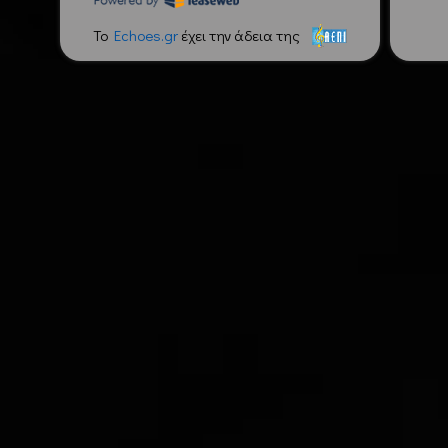
To
Echoes.gr
έχει την άδεια της