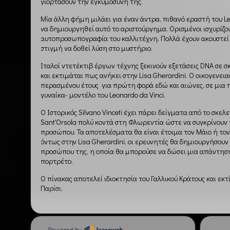
γιορτάσουν την εγκυμοσύνη της.
Μία άλλη φήμη μιλάει για έναν άντρα, πιθανό εραστή του Le
να δημιουργηθεί αυτό το αριστούργημα. Ορισμένοι ισχυρίζον
αυτοπροσωπογραφία του καλλιτέχνη. Πολλά έχουν ακουστεί
στιγμή να δοθεί λύση στο μυστήριο.
Ιταλοί ντετέκτιβ έργων τέχνης ξεκινούν εξετάσεις DNA σε
και εκτιμάται πως ανήκει στην Lisa Gherardini. Ο οικογενει
περασμένου έτους για πρώτη φορά εδώ και αιώνες, σε μια 
γυναίκα- μοντέλο του Leonardo da Vinci.
Ο Ιστορικός Silvano Vinceti έχει πάρει δείγματα από το σκ
Sant'Orsola πολύ κοντά στη Φλωρεντία ώστε να συγκρίνουν 
προσώπου. Τα αποτελέσματα θα είναι έτοιμα τον Μάιο ή τον 
όντως στην Lisa Gherardini, οι ερευνητές θα δημιουργήσουν
προσώπου της, η οποία θα μπορούσε να δώσει μια απάντησ
πορτρέτο.
Ο πίνακας αποτελεί ιδιοκτησία του Γαλλικού Κράτους και εκ
Παρίσι.