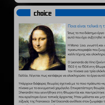
choice
Ποια είναι τελικά η
Ίσως το πιο διάσημο έργο 
αυτό που έχει συζητηθεί 
Η Mona Lisa, γνωστή και ω
προσωπογραφία που ζωγρά
καλλιτέχνης και ολοκληρώ
Ο Leonardo da Vinci ξεκί
1503 ή το 1504 στη Φλωρε
τον πίνακα για τρία ολό
Γαλλία. Λέγεται πως κατάφερε να ολοκληρώσει το έργο αυτό 
Υπάρχουν διάφορες θεωρίες σχετικά με το ποιο πρόσωπο «κ
πίνακα με το αινιγματικό χαμόγελο. Επικρατέστερη θεωρία; 
Gherardini που γεννήθηκε στη Φλωρεντία και παντρεύτηκε
που αργότερα έγινε τοπικός άρχοντας. Ήταν μάλιστα και μη
σύζυγός της Francesco Del Giocondo ανέθεσε στον ζωγράφο τ