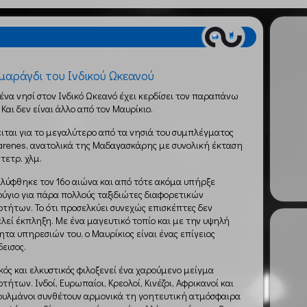
μαράγδι του Ινδικού Ωκεανού
ένα νησί στον Ινδικό Ωκεανό έχει κερδίσει τον παραπάνω
 Και δεν είναι άλλο από τον Μαυρίκιο.
ιται για το μεγαλύτερο από τα νησιά του συμπλέγματος
renes, ανατολικά της Μαδαγασκάρης με συνολική έκταση
τετρ. χλμ.
λύφθηκε τον 16ο αιώνα και από τότε ακόμα υπήρξε
ύγιο για πάρα πολλούς ταξιδιώτες διαφορετικών
οτήτων. Το ότι προσελκύει συνεχώς επισκέπτες δεν
λεί έκπληξη. Με ένα μαγευτικό τοπίο και με την υψηλή
ητα υπηρεσιών του, ο Μαυρίκιος είναι ένας επίγειος
εισος.
κός και ελκυστικός φιλοξενεί ένα χαρούμενο μείγμα
τήτων. Ινδοί, Ευρωπαίοι, Κρεολοί, Κινέζοι, Αφρικανοί και
υλμάνοι συνθέτουν αρμονικά τη γοητευτική ατμόσφαιρα