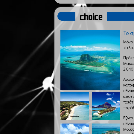
choice
Το σ
Μόνο 
τίτλο.
Πρόκε
Masca
2.040 
Ανακα
καταφ
εθνικ
αποτε
ποιότ
παράδ
Εξωτι
εθνικο
Μουσο