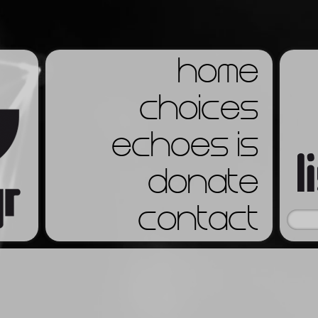
home
choices
echoes is
donate
contact