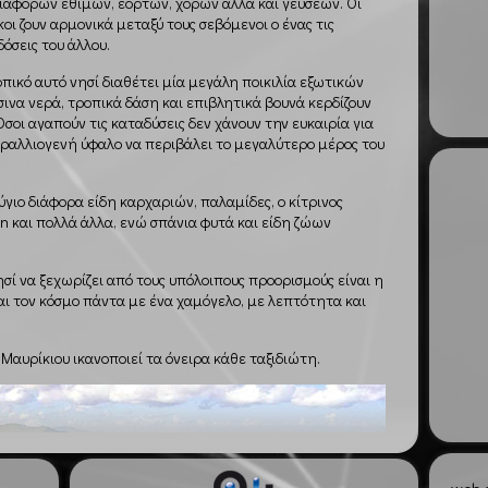
ιαφόρων εθίμων, εορτών, χορών αλλά και γεύσεων. Οι
κοι ζουν αρμονικά μεταξύ τους σεβόμενοι ο ένας τις
όσεις του άλλου.
οπικό αυτό νησί διαθέτει μία μεγάλη ποικιλία εξωτικών
ινα νερά, τροπικά δάση και επιβλητικά βουνά κερδίζουν
οι αγαπούν τις καταδύσεις δεν χάνουν την ευκαιρία για
ραλλιογενή ύφαλο να περιβάλει το μεγαλύτερο μέρος του
γιο διάφορα είδη καρχαριών, παλαμίδες, ο κίτρινος
in και πολλά άλλα, ενώ σπάνια φυτά και είδη ζώων
σί να ξεχωρίζει από τους υπόλοιπους προορισμούς είναι η
αι τον κόσμο πάντα με ένα χαμόγελο, με λεπτότητα και
Μαυρίκιου ικανοποιεί τα όνειρα κάθε ταξιδιώτη.