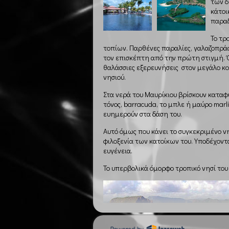
των δ
κάτοι
παραδ
Το τρ
τοπίων. Παρθένες παραλίες, γαλαζοπράσ
τον επισκέπτη από την πρώτη στιγμή. Όσ
θαλάσσιες εξερευνήσεις στον μεγάλο κο
νησιού.
Στα νερά του Μαυρίκιου βρίσκουν καταφύ
τόνος, barracuda, το μπλε ή μαύρο marl
ευημερούν στα δάση του.
Αυτό όμως που κάνει το συγκεκριμένο νη
φιλοξενία των κατοίκων του. Υποδέχοντ
ευγένεια.
Το υπερβολικά όμορφο τροπικό νησί του 