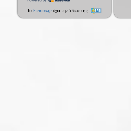
Ξεναγός: Άννα Μπενάκη (έως 50 άτομα)
To
Echoes.gr
έχει την άδεια της
Σάββατο 18 Ιανουαρίου 2014
ΜΟΥΣΕΙΟ ΜΠΕΝΑΚΗ (ΠΡΟΪΣΤΟΡΙΚΕΣ ΣΥΛΛΟΓΕΣ), ώρα: 10.30 π.
Σημείο συγκέντρωσης: Είσοδος του μουσείου επί της οδού Κ
Ξεναγός: Άννα Μπενάκη (έως 50 άτομα)
ΑΘΗΝΑΪΚΗ ΤΡΙΛΟΓΙΑ (ΑΚΑΔΗΜΙΑ-ΠΑΝΕΠΙΣΤΗΜΙΟ- ΕΘΝΙΚΗ ΒΙΒΛ
Σημείο συγκέντρωσης: Είσοδος κτηρίου Πανεπιστημίου Αθη
Ξεναγός: Άρτεμις Σκουμπουρδή (έως 80 άτομα)
Κυριακή 19 Ιανουαρίου 2014
ΕΠΙΓΡΑΦΙΚΟ ΜΟΥΣΕΙΟ, ώρα: 10.30 π.μ.
Σημείο συγκέντρωσης: Είσοδος του μουσείου επί της οδού Τοσ
Ξεναγός: Νόρα Παντελάκη ( έως 35 άτομα)
Σάββατο 25 Ιανουαρίου 2014
ΑΚΑΔΗΜΙΑ ΠΛΑΤΩΝΟΣ, ώρα: 10.30 π.μ.
Σημείο συγκέντρωσης: Ναός Αγίου Τρύφωνα στο Πάρκο Ακα
Ξεναγός: Λαυρεντία Γιαννόλα ( έως 70 άτομα)
Κυριακή 26 Ιανουαρίου 2014
ΝΟΜΙΣΜΑΤΙΚΟ ΜΟΥΣΕΙΟ ΑΘΗΝΩΝ (ΙΛΙΟΥ ΜΕΛΑΘΡΟΝ), ώρα:10
Σημείο συγκέντρωσης: Είσοδος του μουσείου επί της οδού Π
Ξεναγός: Νόρα Παντελάκη ( έως 30 άτομα)