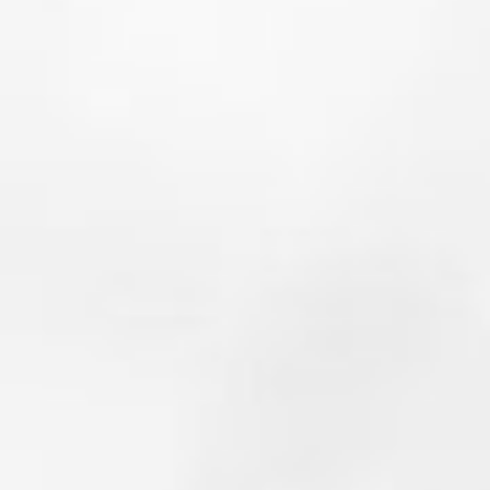
ΕΘΝΙΚΟ ΙΣΤΟΡΙΚΟ ΜΟΥΣΕΙΟ, ώρα: 10.30 π.μ.
Σημείο συγκέντρωσης: Μέγαρο Παλαιάς Βουλής, επί της οδού
Ξεναγός: Άρτεμις Σκουμπουρδή (έως 60 άτομα)
Πληροφορίες
Για τη συμμετοχή στις ξεναγήσεις είναι απαραίτητη η δήλω
210 3240472 (κα. Ε. Βαλκανά - Πινακοθήκη Δήμου Αθηναίων
13.00)
- Θα τηρηθεί αυστηρά σειρά προτεραιότητας
- Το εισιτήριο εισόδου στα μουσεία και τους αρχαιολογικούς
συμμετέχοντες στην ξενάγηση.
- Σε περίπτωση κακοκαιρίας οι ξεναγήσεις στους εξωτερικο