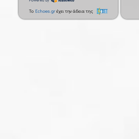
To
Echoes.gr
έχει την άδεια της