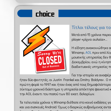
choice
Τίτλοι τέλους για τ
Μετά από 15 χρόνια παρου
player «ρίχνει αυλαία»...
Η είδηση ανακοινώθηκε απ
Winamp,
AOL
πριν από λίγ
μουσικής υπηρεσίας δεν θ
Δεκεμβρίου, ενώ η κίνηση
διαδικτυακές υπηρεσίες 
Για την ιστορία να αναφ
ήταν δύο φοιτητές, οι Justin Frankel και Dmitry Boldyrev . Ο 
πρώτη φορά το 1997 και ήταν ένας από τους δημοφιλέστερου
σύντομο χρονικό διάστημα η υπηρεσία απέκτησε φανατικό κ
την AOL έναντι του ποσού των 80 εκατ. δολαρίων.
Τα τελευταία χρόνια η Winamp διέθεσε στο κοινό εκδόσεις 
και για συσκευές Android. Όμως ο διαρκώς αυξανόμενος αν