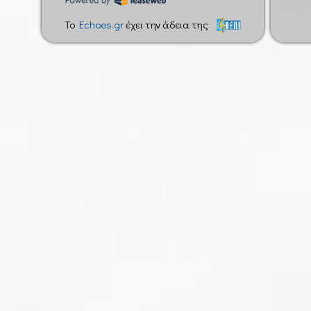
To
Echoes.gr
έχει την άδεια της