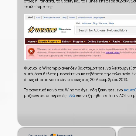
όπως η Pandora, το Spotify και το iTunes επέφερε συρρίκ
το κλείσιμό της.
Φυσικά, ο Winamp player δεν θα σταματήσει να λειτουργεί στ
αυτό, όσοι θέλετε μπορείτε να κατεβάσετε την τελευταία έ
όπως είπαμε να το κάνετε έως στις 20 Δεκεμβρίου 2013.
Το φανατικό κοινό του Winamp έχει ήδη ξεκινήσει ένα
καινο
μαζεύονται υπογραφές
εδώ
για να ζητηθεί από την AOL να μη