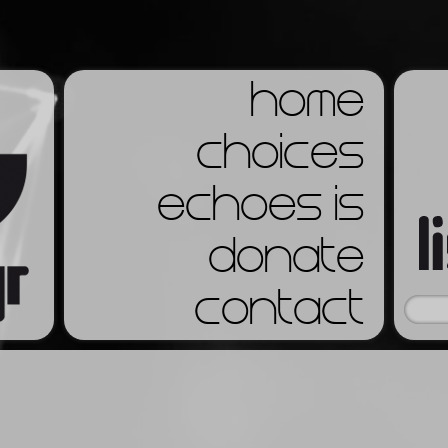
home
choices
echoes is
donate
contact