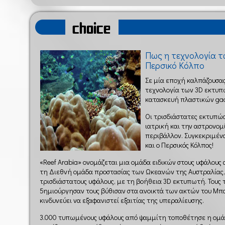
choice
Πως η τεχνολογία 
Περσικό Κόλπο
Σε μία εποχή καλπάζουσας
τεχνολογία των 3D εκτυπ
κατασκευή πλαστικών gad
Οι τρισδιάστατες εκτυπώσ
ιατρική και την αστρονομ
περιβάλλον. Συγκεκριμένα
και ο Περσικός Κόλπος!
«Reef Arabia» ονομάζεται μια ομάδα ειδικών στους υφάλους
τη Διεθνή ομάδα προστασίας των Ωκεανών της Αυστραλίας
τρισδιάστατους υφάλους, με τη βοήθεια 3D εκτυπωτή. Τους 
δημιούργησαν τους βύθισαν στα ανοικτά των ακτών του Μπα
κινδυνεύει να εξαφανιστεί εξαιτίας της υπεραλίευσης.
3.000 τυπωμένους υφάλους από ψαμμίτη τοποθέτησε η ομάδ