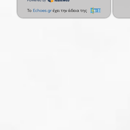
To
Echoes.gr
έχει την άδεια της