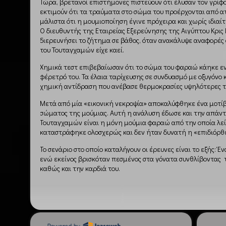
Τώρα, βρετανοί επιστήμονες πιστεύουν ότι έλυσαν τον γρίφ
εκτιμούν ότι τα τραύματα στο σώμα του προέρχονται από α
μάλιστα ότι η μουμιοποίηση έγινε πρόχειρα και χωρίς ιδιαί
Ο διευθυντής της Εταιρείας Εξερεύνησης της Αιγύπτου Κρι
διερευνήσει το ζήτημα σε βάθος, όταν ανακάλυψε αναφορές 
του Τουταγχαμών είχε καεί.
Χημικά τεστ επιβεβαίωσαν ότι το σώμα του φαραώ κάηκε ε
φέρετρό του. Τα έλαια ταρίχευσης σε συνδυασμό με οξυγόνο
χημική αντίδραση που ανέβασε θερμοκρασίες υψηλότερες 
Μετά από μία «εικονική νεκροψία» αποκαλύφθηκε ένα μοτί
σώματος της μούμιας. Αυτή η ανάλυση έδωσε και την απάντ
Τουταγχαμών είναι η μόνη μούμια φαραώ από την οποία λείπ
καταστράφηκε ολοσχερώς και δεν ήταν δυνατή η «επιδιόρθ
Το σενάριο στο οποίο καταλήγουν οι έρευνες είναι το εξής:
ενώ εκείνος βρισκόταν πεσμένος στα γόνατα συνθλίβοντας 
καθώς και την καρδιά του.