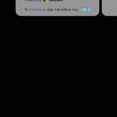
To
Echoes.gr
έχει την άδεια της