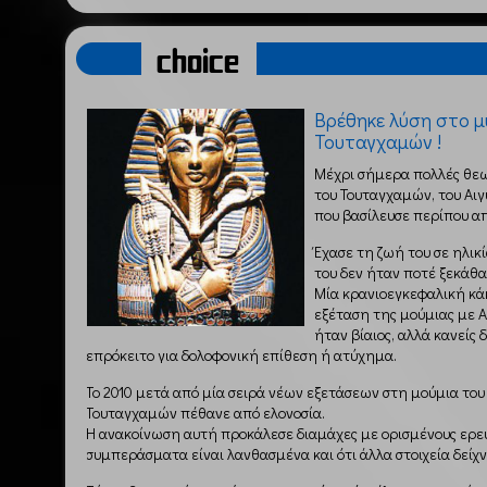
choice
Βρέθηκε λύση στο μ
Τουταγχαμών !
Μέχρι σήμερα πολλές θεω
του Τουταγχαμών, του Αιγ
που βασίλευσε περίπου από
Έχασε τη ζωή του σε ηλικί
του δεν ήταν ποτέ ξεκάθα
Μία κρανιοεγκεφαλική κά
εξέταση της μούμιας με Α
ήταν βίαιος, αλλά κανείς
επρόκειτο για δολοφονική επίθεση ή ατύχημα.
Το 2010 μετά από μία σειρά νέων εξετάσεων στη μούμια το
Τουταγχαμών πέθανε από ελονοσία.
Η ανακοίνωση αυτή προκάλεσε διαμάχες με ορισμένους ερευ
συμπεράσματα είναι λανθασμένα και ότι άλλα στοιχεία δείχν