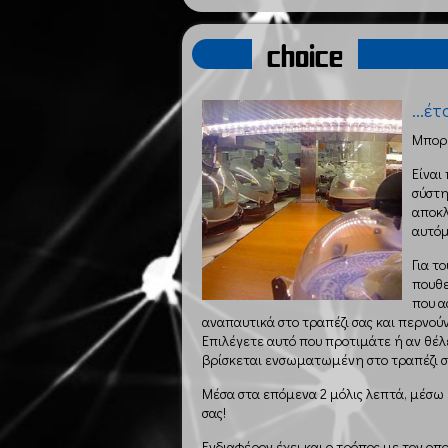
choice
...έ
Μπορε
Είναι
σύστη
αποκλ
αυτόμ
Για τ
πουθε
που α
αναπαυτικά στο τραπέζι σας και περνού
Επιλέγετε αυτό που προτιμάτε ή αν θέλ
βρίσκεται ενσωματωμένη στο τραπέζι σ
Μέσα στα επόμενα 2 μόλις λεπτά, μέσω 
σας!
Ενδιαφέρον έχει και ο τρόπος με τον οπ