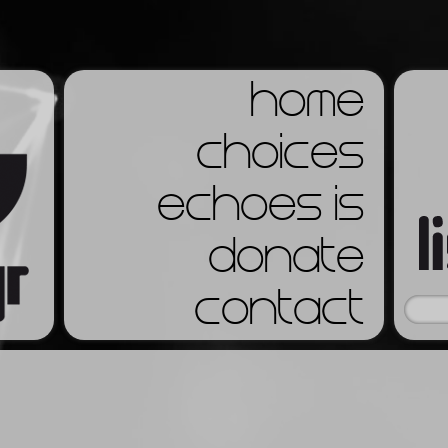
home
choices
echoes is
donate
contact