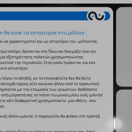
τσι θα είναι τα εστιατόρια στο μέλλον ;
ί να χαρακτηριστεί και ως εστιατόριο του ..μέλλοντος.
 πρωτοπόρο, βρίσκεται στο Τόκιο και δοκιμάζει ένα νέο
μα εξυπηρέτησης πελατών χρησιμοποιώντας
ειστικά την τεχνολογία. Στην ουσία πρόκειται για ένα
ατο εστιατόριο.
ου λόγου το αληθές, αν το επισκεφτείτε δεν θα δείτε
νά σερβιτόρους ούτε κανέναν άλλον από το προσωπικό
σχολείται με την ετοιμασία των γευμάτων. Καθόσαστε
ν από μπροστά σας τα πιάτα του μενού μέσω ενός ιμάντα!
ετε κάτι διαφορετικό χρησιμοποιείτε μια οθόνη , που
ας.
ενός άλλου ιμάντα, η παραγγελία θα φτάσει στο τραπέζι
οίο υπολογίζεται το κόστος της παραγγελίας σας. Αφού