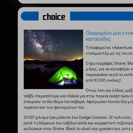
choice
Ονειρεμένο μίνι ντο
καταιγίδες
Τιτλοφορείται «Adventure 
ντοκιμαντέρ με τις πιο ε
Ο φωτογράφος Shane Blac
μήνες, για να καταφέρει ν
παρουσιάσει αυτό το εκπλ
από 10.000 εικόνες!
Όπως λέει και ό ίδιος, μαζ
ταξίδι (περισσότερο για πλάκα) μα στην πορεία σκέφτηκαν ότ
έπαιρναν το όλο θέμα πιο σοβαρά. Αφιέρωσαν λοιπόν δύο μ
ουρανού και των φαινομένων του.
20.921 χιλιόμετρα μέσα σε ένα Dodge Caravan, 32 πολιτείες
κατά τη διάρκεια του ταξιδιού αλλά και κουραστική πεζοπορ
να δώσουν στον Shane Black το υλικό που χρειάστηκε ώστε ν