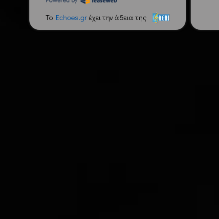
To
Echoes.gr
έχει την άδεια της