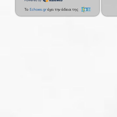
To
Echoes.gr
έχει την άδεια της