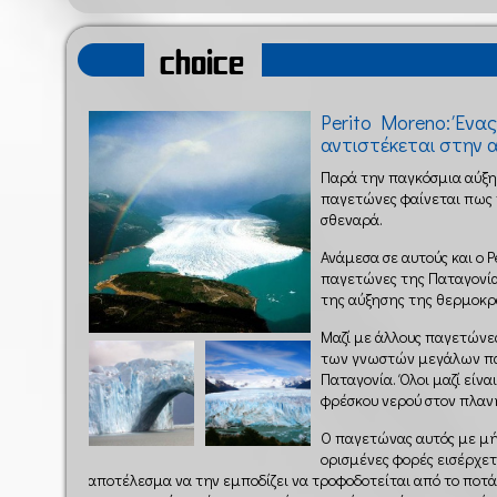
choice
Perito Moreno: Ένα
αντιστέκεται στην 
Παρά την παγκόσμια αύξη
παγετώνες φαίνεται πως 
σθεναρά.
Ανάμεσα σε αυτούς και ο P
παγετώνες της Παταγονία
της αύξησης της θερμοκρ
Μαζί με άλλους παγετώνες
των γνωστών μεγάλων πα
Παταγονία. Όλοι μαζί είν
φρέσκου νερού στον πλαν
Ο παγετώνας αυτός με μήκ
ορισμένες φορές εισέρχετ
αποτέλεσμα να την εμποδίζει να τροφοδοτείται από το ποτά