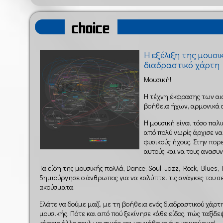
choice
Η εξέλιξη της μουσ
διαδραστικό χάρτη
Μουσική!
Η τέχνη έκφρασης των αι
βοήθεια ήχων, αρμονικά
Η μουσική είναι τόσο παλι
από πολύ νωρίς άρχισε να
φυσικούς ήχους. Στην πορ
αυτούς και να τους ανασυ
Τα είδη της μουσικής πολλά, Dance, Soul, Jazz, Rock, Blues,
δημιούργησε ο άνθρωπος για να καλύπτει τις ανάγκες του σ
ακούσματα.
Ελάτε να δούμε μαζί, με τη βοήθεια ενός διαδραστικού χάρτ
μουσικής. Πότε και από πού ξεκίνησε κάθε είδος, πώς ταξίδ
κάποιο άλλο στυλ μουσικής και γεννήθηκε ένα καινούργιο!