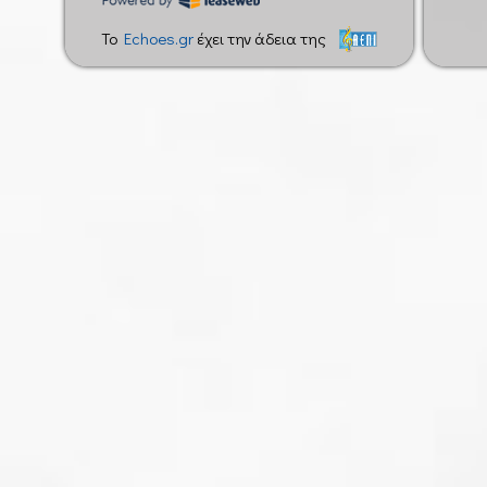
To
Echoes.gr
έχει την άδεια της