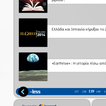
Ελλάδα και Ισπανία κήρυξαν το 
«Earthrise» : Η ιστορία πίσω α
139
137
138
140
1