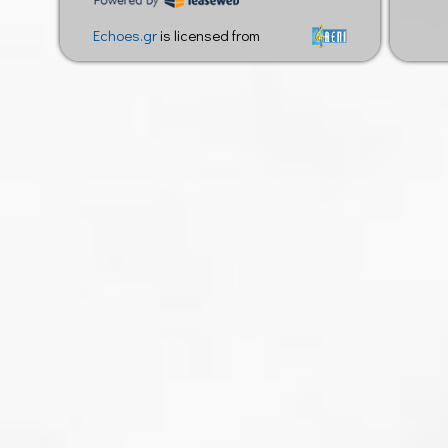
Echoes.gr
is licensed from