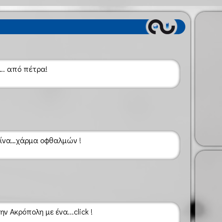
…. από πέτρα!
σίνα…χάρμα οφθαλμών !
ν Ακρόπολη με ένα...click !