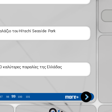
λάζιο του Hitachi Seaside Park
 10 καλύτερες παραλίες της Ελλάδας
99
97
98
100
101