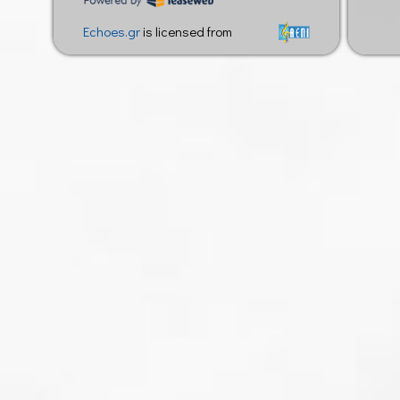
Echoes.gr
is licensed from