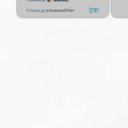
Echoes.gr
is licensed from