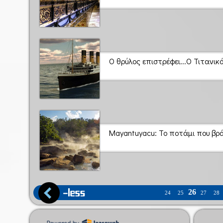
Ο θρύλος επιστρέφει...Ο Τιτανικ
Mayantuyacu: Το ποτάμι που βρά
26
24
25
27
28