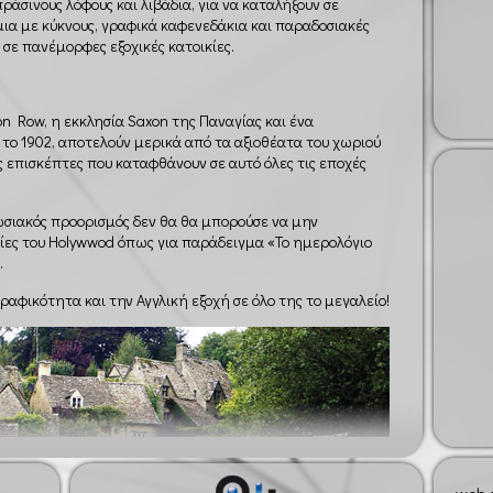
ράσινους λόφους και λιβάδια, για να καταλήξουν σε
ια με κύκνους, γραφικά καφενεδάκια και παραδοσιακές
 σε πανέμορφες εξοχικές κατοικίες.
ton Row, η εκκλησία Saxon της Παναγίας και ένα
 το 1902, αποτελούν μερικά από τα αξιοθέατα του χωριού
υς επισκέπτες που καταφθάνουν σε αυτό όλες τις εποχές
πωσιακός προορισμός δεν θα θα μπορούσε να μην
ίες του Holywwod όπως για παράδειγμα «Το ημερολόγιο
.
γραφικότητα και την Αγγλική εξοχή σε όλο της το μεγαλείο!