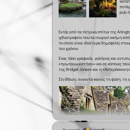
καταπ
ποτάμ
pub ή
Εκτός από τα πέτρινα σπίτια της Arling
ιχθυοτροφείο που λειτουργεί ακόμη από
το οποίο είναι ιδιαίτερα δημοφιλές στο
του χρόνου.
Ένας τόσο γραφικός, γαλήνιος και εντυ
«πρωταγωνιστήσει» και σε κάποιες ταιν
της Bridget Jones» και η «Αστερόσκονη»
Στο Bibury, συναντά κανείς τη φύση, τη 