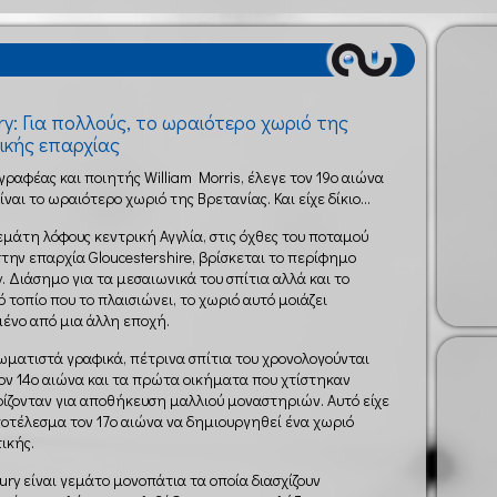
ry: Για πολλούς, το ωραιότερο χωριό της
ικής επαρχίας
γραφέας και ποιητής William Morris, έλεγε τον 19ο αιώνα
ναι το ωραιότερο χωριό της Βρετανίας. Και είχε δίκιο...
εμάτη λόφους κεντρική Αγγλία, στις όχθες του ποταμού
στην επαρχία Gloucestershire, βρίσκεται το περίφημο
y. Διάσημο για τα μεσαιωνικά του σπίτια αλλά και το
ό τοπίο που το πλαισιώνει, το χωριό αυτό μοιάζει
ένο από μια άλλη εποχή.
ωματιστά γραφικά, πέτρινα σπίτια του χρονολογούνται
ον 14ο αιώνα και τα πρώτα οικήματα που χτίστηκαν
ίζονταν για αποθήκευση μαλλιού μοναστηριών. Αυτό είχε
οτέλεσμα τον 17ο αιώνα να δημιουργηθεί ένα χωριό
ικής.
bury είναι γεμάτο μονοπάτια τα οποία διασχίζουν