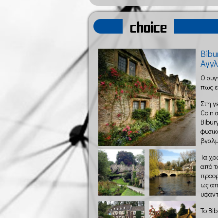
choice
Bibu
Αγγλ
Ο συγ
πως εί
Στη γ
Coln 
Bibur
φυσικ
βγαλμ
Τα χρ
από τ
προορ
ως απ
υφαντ
Το Bi