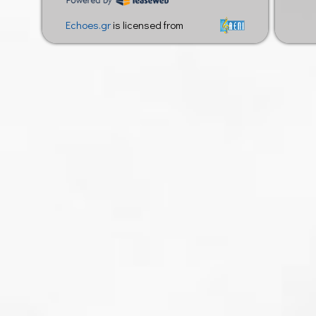
Echoes.gr
is licensed from