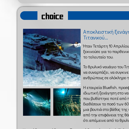
choice
Αποκλειστική ξενάγ
Τιτανικού...
Ήταν Τετάρτη 10 Απριλίου 
ξεκινούσε για το παρθενικ
το τελευταίο του.
Το θρυλικό ναυάγιο του Τ
να συναρπάζει, να συγκιν
ανθρώπους σε ολόκληρο τ
Η εταιρεία Bluefish, προσ
ιδιωτική ξενάγηση στο ν
που βυθίστηκε ποτέ από π
διαθέσουν το ποσό των 6
μια βουτιά στο βάθος της 
από την επιφάνεια της θά
ότι απέμεινε από το θρυλι