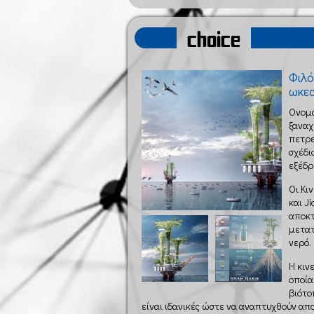
choice
Φιλό
ωκε
Ονομά
ξαναχ
πετρε
σχέδι
εξέδρ
Οι Κι
και J
αποκτ
μετατ
νερό.
Η κιν
οποία
βιότο
είναι ιδανικές ώστε να αναπτυχθούν απο