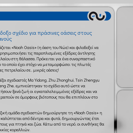
δοξο σχέδιο για πράσινες οάσεις στους
ανούς
ζεται «Noah Oasis» (η όαση του Νώε) και φιλοδοξεί να
ρησιμοποιήσει τις παροπλισμένες εξέδρες άντλησης
λαίου στη θάλασσα. Πρόκειται για ένα συναρπαστικό
ο το οποίο έχει στόχο να μεταμορφώσει τις πλωτές
ες πετρελαίου σε.. μικρές οάσεις!
νέζοι σχεδιαστές Μa Yidong, Zhu Zhonghui, Τsin Zhengyu
iang Zhe, εμπνεύστηκαν το σχέδιο αυτό ώστε να
ήσουν ξανά ζωή οι εγκαταλελειμμένες εξέδρες και να
ραπούν σε όμορφους βιότοπους που θα επιπλέουν στο
εζική ομάδα σχεδιαστών δημιούργησε τη «Noah Oasis» η
 καλύπτεται από δέντρα και φυτά, δημιουργώντας έτσι
πους για πτηνά και ζώα. Κάτω από το νερό, οι συνθήκες θα
ικίες κοραλλιών.