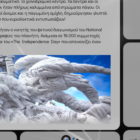
αγματικό. Το χιονοδρομικό κέντρο, τα δέντρα και οι
ι ήταν πλήρως καλυμμένα από στρώματα πάγου. Οι
οί άνεμοι και η παγωμένη ομίχλη, δημιούργησαν γλυπτά
 που κυριολεκτικά εντυπωσιάζουν!
 ήταν ο νικητής του φετινού διαγωνισμού του National
ραφίες του πλανήτη. Ανάμεσα σε 18.000 συμμετοχές
 του «The Independence Day» που απεικονίζει έναν