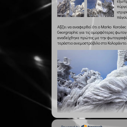
εξωπρ
πύργο
ισχυρ
πάγου
Αξίζει να αναφερθεί ότι ο Marko Korošec
Georgraphic για τις ομορφότερες φωτογ
αναδείχθηκε πρώτος με την φωτογραφία
τεράστιο ανεμοστρόβιλο στο Κολοράντο.