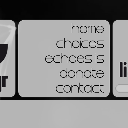
home
choices
echoes is
donate
contact