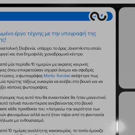
μένο έργο τέχνης με την υπογραφή της
ης!
ανατολική Σλοβενία, υπάρχει το όρος Javornik στο οποίο
υργεί και ένα δημοφιλές χιονοδρομικό κέντρο.
από μία περίοδο 10 ημερών με ακραίες καιρικές
κες όπου επικρατούσαν ισχυροί άνεμοι και σφοδρές
πτώσεις, ο φωτογράφος
Marko Korošec
σκέφτηκε πως
μία πρώτης τάξεως ευκαιρία να ανέβει στο βουνό για να
ξει κάποιες φωτογραφίες.
σίγουρος πως αυτό που θα συναντούσε θα ήταν μαγευτικό,
αυτό τελικά που αντίκρισε ανεβαίνοντας στο βουνό
ασε κάθε προσδοκία του. «
Λατρεύω την ακρότητα των
κών φαινομένων αλλά αυτό ήταν πέρα από τη φαντασία
δήλωσε με ενθουσιασμό.
από 10 ημέρες ανελέητης κακοκαιρίας, το τοπίο έμοιαζε