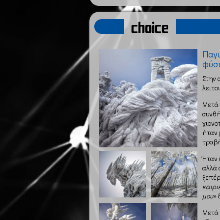
choice
Παγω
φύσ
Στην 
λειτο
Μετά 
συνθή
χιονο
ήταν 
τραβή
Ήταν 
αλλά 
ξεπέρ
καιρι
μου
» 
Μετά 